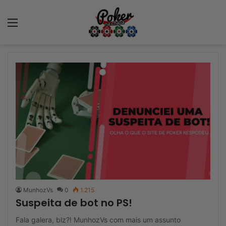
Menu
MunhozVs
0
1.215
Suspeita de bot no PS!
Fala galera, blz?! MunhozVs com mais um assunto