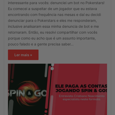
interessante para vocês: denunciei um bot no Pokerstars!
Eu comecei a suspeitar de um jogador que eu estava
encontrando com frequência nas mesas e daí eu decidi
denunciar para o Pokerstars e eles me responderam,
inclusive analisaram essa minha denuncia de bot e me
retornaram. Então, eu resolvi compartilhar com vocês
porque como eu acho que é um assunto importante,
pouco falado e a gente precisa saber…
Ler mais »