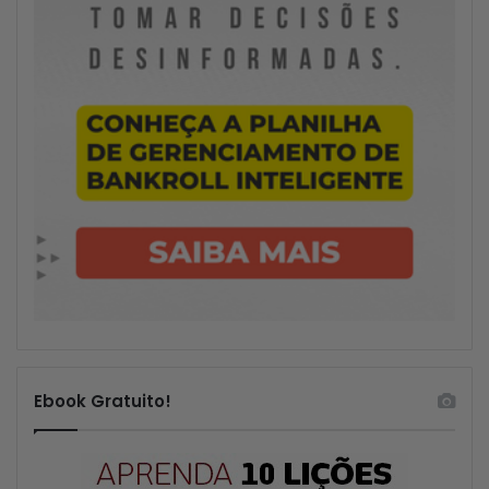
Ebook Gratuito!