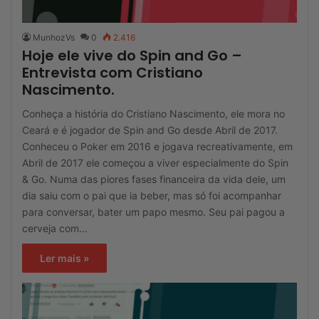
MunhozVs
0
2.416
Hoje ele vive do Spin and Go –
Entrevista com Cristiano
Nascimento.
Conheça a história do Cristiano Nascimento, ele mora no
Ceará e é jogador de Spin and Go desde Abril de 2017.
Conheceu o Poker em 2016 e jogava recreativamente, em
Abril de 2017 ele começou a viver especialmente do Spin
& Go. Numa das piores fases financeira da vida dele, um
dia saiu com o pai que ia beber, mas só foi acompanhar
para conversar, bater um papo mesmo. Seu pai pagou a
cerveja com…
Ler mais »