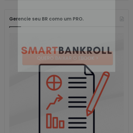
Gerencie seu BR como um PRO.
QUERO BAIXAR O EBOOK >