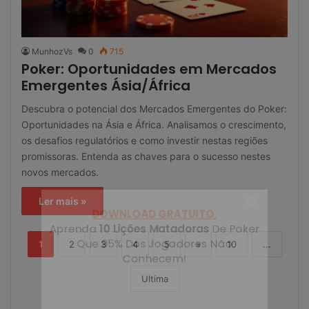
MunhozVs
0
715
Poker: Oportunidades em Mercados
Emergentes Ásia/África
Descubra o potencial dos Mercados Emergentes do Poker:
Oportunidades na Ásia e África. Analisamos o crescimento,
os desafios regulatórios e como investir nestas regiões
promissoras. Entenda as chaves para o sucesso nestes
novos mercados.
DOWNLOAD GRATUITO.
Aprenda
10 Lições Matadoras
De Poker
Ler mais »
Que 95% Dos Jogadores Não
Conhecem!
1
2
3
4
5
»
10
...
Ultima