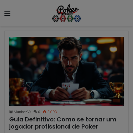
Menu
MunhozVs
0
2.093
Guia Definitivo: Como se tornar um
jogador profissional de Poker