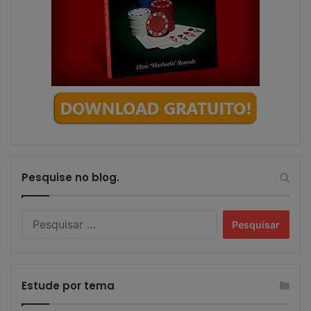
Pesquise no blog.
Pesquisar
por:
Estude por tema