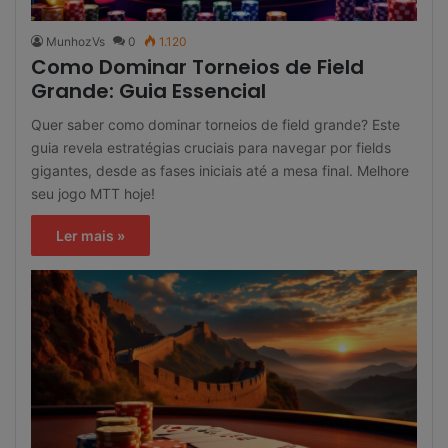
MunhozVs
0
1.120
Como Dominar Torneios de Field
Grande: Guia Essencial
Quer saber como dominar torneios de field grande? Este
guia revela estratégias cruciais para navegar por fields
gigantes, desde as fases iniciais até a mesa final. Melhore
seu jogo MTT hoje!
Ler mais »