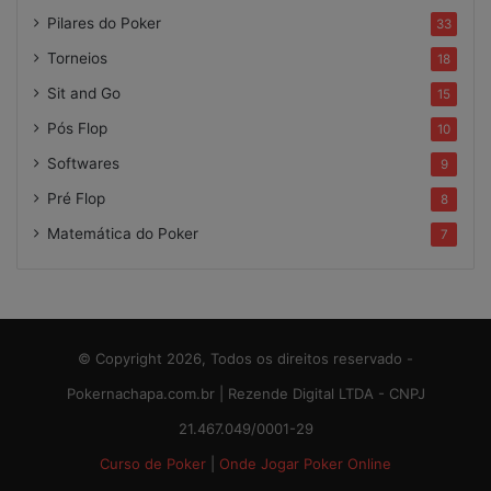
Pilares do Poker
33
Torneios
18
Sit and Go
15
Pós Flop
10
Softwares
9
Pré Flop
8
Matemática do Poker
7
© Copyright 2026, Todos os direitos reservado -
Pokernachapa.com.br | Rezende Digital LTDA - CNPJ
21.467.049/0001-29
Curso de Poker
|
Onde Jogar Poker Online