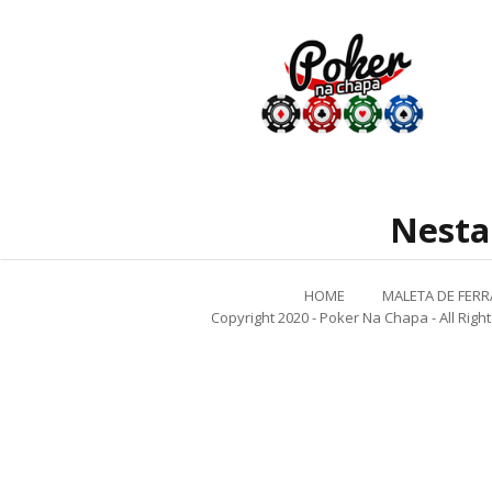
Nesta
HOME
MALETA DE FER
Copyright 2020 - Poker Na Chapa - All Rig