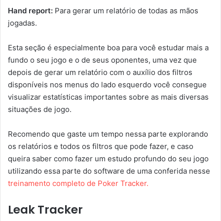
Hand report:
Para gerar um relatório de todas as mãos
jogadas.
Esta seção é especialmente boa para você estudar mais a
fundo o seu jogo e o de seus oponentes, uma vez que
depois de gerar um relatório com o auxílio dos filtros
disponíveis nos menus do lado esquerdo você consegue
visualizar estatísticas importantes sobre as mais diversas
situações de jogo.
Recomendo que gaste um tempo nessa parte explorando
os relatórios e todos os filtros que pode fazer, e caso
queira saber como fazer um estudo profundo do seu jogo
utilizando essa parte do software de uma conferida nesse
treinamento completo de Poker Tracker.
Leak Tracker