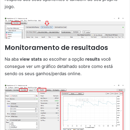
jogo.
Monitoramento de resultados
Na aba
view stats
ao escolher a opção
results
você
consegue ver um gráfico detalhado sobre como está
sendo os seus ganhos/perdas online.