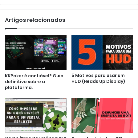
Artigos relacionados
5 Motivos para usar um
KKPoker é confiável? Guia
HUD (Heads Up Display).
definitivo sobre a
plataforma.