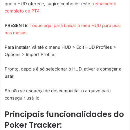
que o HUD oferece, sugiro conhecer este
treinamento
completo de PT4.
PRESENTE:
Toque aqui para baixar o meu HUD para usar
nas mesas.
Para instalar Vá até o menu HUD > Edit HUD Profiles >
Options > Import Profile.
Pronto, depois é só selecionar o HUD, ativar e começar a
usar.
Só não se esqueça de descompactar o arquivo para
conseguir usá-lo.
Principais funcionalidades do
Poker Tracker: