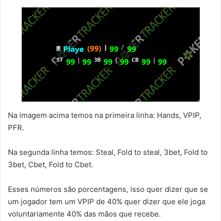
Na imagem acima temos na primeira linha: Hands, VPIP,
PFR.
Na segunda linha temos: Steal, Fold to steal, 3bet, Fold to
3bet, Cbet, Fold to Cbet.
Esses números são porcentagens, isso quer dizer que se
um jogador tem um VPIP de 40% quer dizer que ele joga
voluntariamente 40% das mãos que recebe.