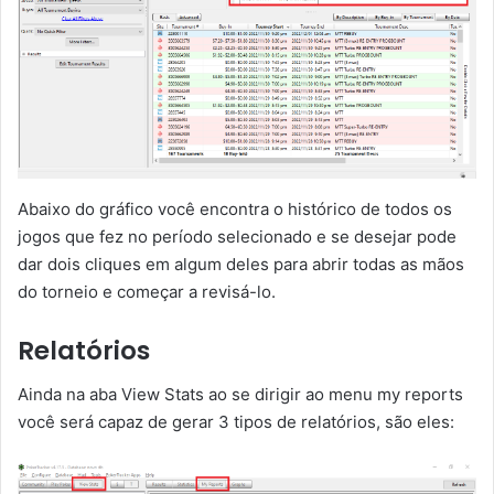
Abaixo do gráfico você encontra o histórico de todos os
jogos que fez no período selecionado e se desejar pode
dar dois cliques em algum deles para abrir todas as mãos
do torneio e começar a revisá-lo.
Relatórios
Ainda na aba View Stats ao se dirigir ao menu my reports
você será capaz de gerar 3 tipos de relatórios, são eles: