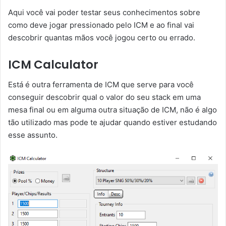
Aqui você vai poder testar seus conhecimentos sobre
como deve jogar pressionado pelo ICM e ao final vai
descobrir quantas mãos você jogou certo ou errado.
ICM Calculator
Está é outra ferramenta de ICM que serve para você
conseguir descobrir qual o valor do seu stack em uma
mesa final ou em alguma outra situação de ICM, não é algo
tão utilizado mas pode te ajudar quando estiver estudando
esse assunto.