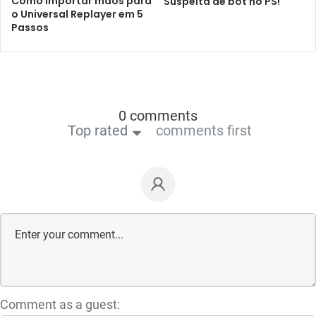
Como importar mãos para
Suspeita de bot no PS!
o Universal Replayer em 5
Passos
0 comments
Top rated
comments first
Comment as a guest: