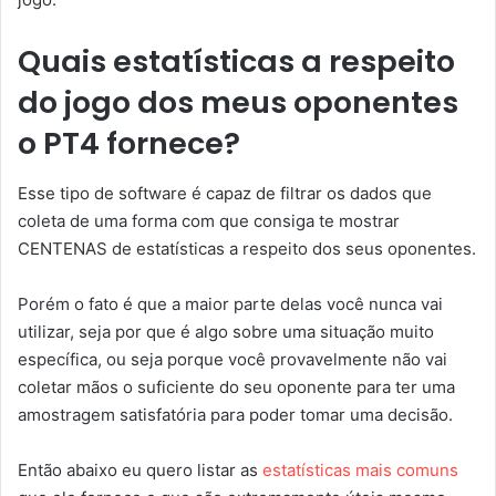
Quais estatísticas a respeito
do jogo dos meus oponentes
o PT4 fornece?
Esse tipo de software é capaz de filtrar os dados que
coleta de uma forma com que consiga te mostrar
CENTENAS de estatísticas a respeito dos seus oponentes.
Porém o fato é que a maior parte delas você nunca vai
utilizar, seja por que é algo sobre uma situação muito
específica, ou seja porque você provavelmente não vai
coletar mãos o suficiente do seu oponente para ter uma
amostragem satisfatória para poder tomar uma decisão.
Então abaixo eu quero listar as
estatísticas mais comuns