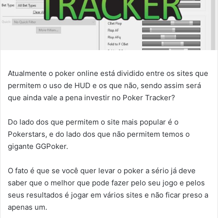
Atualmente o poker online está dividido entre os sites que
permitem o uso de HUD e os que não, sendo assim será
que ainda vale a pena investir no Poker Tracker?
Do lado dos que permitem o site mais popular é o
Pokerstars, e do lado dos que não permitem temos o
gigante GGPoker.
O fato é que se você quer levar o poker a sério já deve
saber que o melhor que pode fazer pelo seu jogo e pelos
seus resultados é jogar em vários sites e não ficar preso a
apenas um.