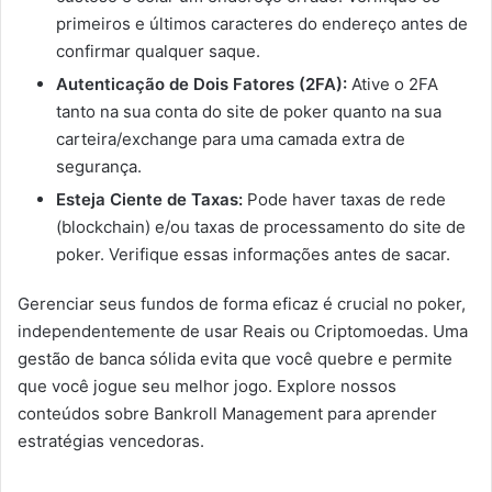
primeiros e últimos caracteres do endereço antes de
confirmar qualquer saque.
Autenticação de Dois Fatores (2FA):
Ative o 2FA
tanto na sua conta do site de poker quanto na sua
carteira/exchange para uma camada extra de
segurança.
Esteja Ciente de Taxas:
Pode haver taxas de rede
(blockchain) e/ou taxas de processamento do site de
poker. Verifique essas informações antes de sacar.
Gerenciar seus fundos de forma eficaz é crucial no poker,
independentemente de usar Reais ou Criptomoedas. Uma
gestão de banca sólida evita que você quebre e permite
que você jogue seu melhor jogo. Explore nossos
conteúdos sobre Bankroll Management para aprender
estratégias vencedoras.