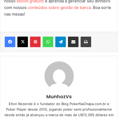
nosso
eBook gratuito
e aprenda a gerenciar seu dinheiro
com nossos
conteúdos sobre gestão de banca
. Boa sorte
nas mesas!
MunhozVs
Elton Rezende é o fundador do Blog PokerNaChapa.com.br e
Poker Player desde 2010, jogando poker semi profissionalmente
desde então já alcançou a marca de mais de U$72.095 dólares em