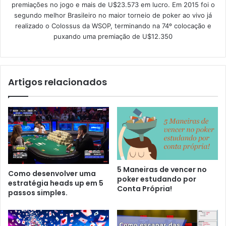
premiações no jogo e mais de U$23.573 em lucro. Em 2015 foi o
segundo melhor Brasileiro no maior torneio de poker ao vivo já
realizado o Colossus da WSOP, terminando na 74º colocação e
puxando uma premiação de U$12.350
Artigos relacionados
5 Maneiras de vencer no
Como desenvolver uma
poker estudando por
estratégia heads up em 5
Conta Própria!
passos simples.