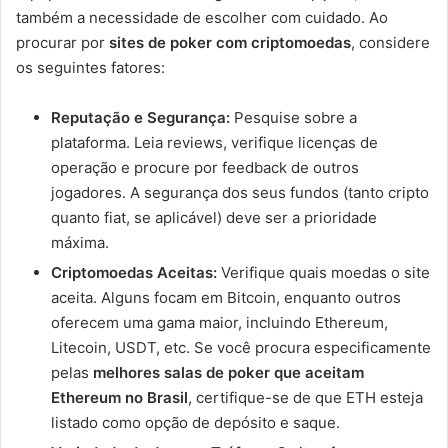
também a necessidade de escolher com cuidado. Ao
procurar por
sites de poker com criptomoedas
, considere
os seguintes fatores:
Reputação e Segurança:
Pesquise sobre a
plataforma. Leia reviews, verifique licenças de
operação e procure por feedback de outros
jogadores. A segurança dos seus fundos (tanto cripto
quanto fiat, se aplicável) deve ser a prioridade
máxima.
Criptomoedas Aceitas:
Verifique quais moedas o site
aceita. Alguns focam em Bitcoin, enquanto outros
oferecem uma gama maior, incluindo Ethereum,
Litecoin, USDT, etc. Se você procura especificamente
pelas
melhores salas de poker que aceitam
Ethereum no Brasil
, certifique-se de que ETH esteja
listado como opção de depósito e saque.