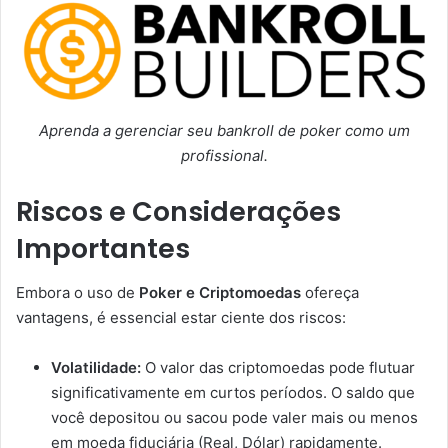
Aprenda a gerenciar seu bankroll de poker como um
profissional.
Riscos e Considerações
Importantes
Embora o uso de
Poker e Criptomoedas
ofereça
vantagens, é essencial estar ciente dos riscos:
Volatilidade:
O valor das criptomoedas pode flutuar
significativamente em curtos períodos. O saldo que
você depositou ou sacou pode valer mais ou menos
em moeda fiduciária (Real, Dólar) rapidamente.