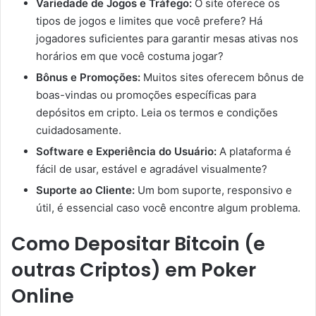
Variedade de Jogos e Tráfego:
O site oferece os
tipos de jogos e limites que você prefere? Há
jogadores suficientes para garantir mesas ativas nos
horários em que você costuma jogar?
Bônus e Promoções:
Muitos sites oferecem bônus de
boas-vindas ou promoções específicas para
depósitos em cripto. Leia os termos e condições
cuidadosamente.
Software e Experiência do Usuário:
A plataforma é
fácil de usar, estável e agradável visualmente?
Suporte ao Cliente:
Um bom suporte, responsivo e
útil, é essencial caso você encontre algum problema.
Como Depositar Bitcoin (e
outras Criptos) em Poker
Online