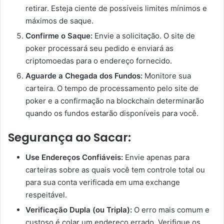
retirar. Esteja ciente de possíveis limites mínimos e
máximos de saque.
Confirme o Saque:
Envie a solicitação. O site de
poker processará seu pedido e enviará as
criptomoedas para o endereço fornecido.
Aguarde a Chegada dos Fundos:
Monitore sua
carteira. O tempo de processamento pelo site de
poker e a confirmação na blockchain determinarão
quando os fundos estarão disponíveis para você.
Segurança ao Sacar:
Use Endereços Confiáveis:
Envie apenas para
carteiras sobre as quais você tem controle total ou
para sua conta verificada em uma exchange
respeitável.
Verificação Dupla (ou Tripla):
O erro mais comum e
custoso é colar um endereço errado. Verifique os