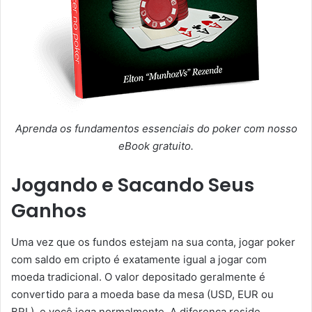
Aprenda os fundamentos essenciais do poker com nosso
eBook gratuito.
Jogando e Sacando Seus
Ganhos
Uma vez que os fundos estejam na sua conta, jogar poker
com saldo em cripto é exatamente igual a jogar com
moeda tradicional. O valor depositado geralmente é
convertido para a moeda base da mesa (USD, EUR ou
BRL), e você joga normalmente. A diferença reside