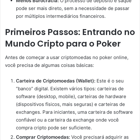
Menos Burocracia:
O processo de depósito e saque
pode ser mais direto, sem a necessidade de passar
por múltiplos intermediários financeiros.
Primeiros Passos: Entrando no
Mundo Cripto para o Poker
Antes de começar a usar criptomoedas no poker online,
você precisa de algumas coisas básicas:
Carteira de Criptomoedas (Wallet):
Este é o seu
“banco” digital. Existem vários tipos: carteiras de
software (desktop, mobile), carteiras de hardware
(dispositivos físicos, mais seguras) e carteiras de
exchanges. Para iniciantes, uma carteira de software
confiável ou a carteira da exchange onde você
compra cripto pode ser suficiente.
Comprar Criptomoedas:
Você precisará adquirir as