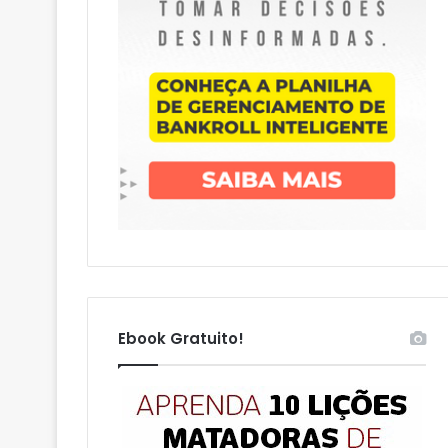
Ebook Gratuito!