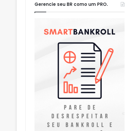
Gerencie seu BR como um PRO.