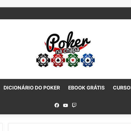
DICIONÁRIO DO POKER
EBOOK GRÁTIS
CURSO
Facebook
YouTube
Twitch