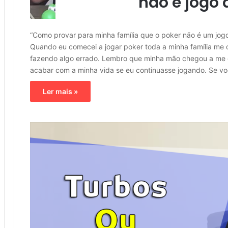
não é jogo 
“Como provar para minha família que o poker não é um jogo
Quando eu comecei a jogar poker toda a minha família me 
fazendo algo errado. Lembro que minha mão chegou a me di
acabar com a minha vida se eu continuasse jogando. Se vo
Ler mais »