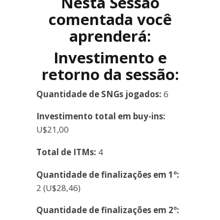
Nesta Sessão
comentada você
aprenderá:
Investimento e
retorno da sessão:
Quantidade de SNGs jogados:
6
Investimento total em buy-ins:
U$21,00
Total de ITMs:
4
Quantidade de finalizações em 1º:
2 (U$28,46)
Quantidade de finalizações em 2º: