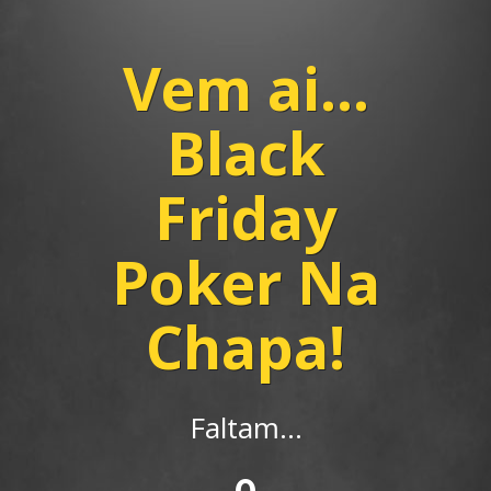
Vem ai...
Black
Friday
Poker Na
Chapa!
Faltam...