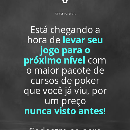
0
SEGUNDOS
Está chegando a
hora de
levar seu
jogo para o
próximo nível
com
o maior pacote de
cursos de poker
que você já viu, por
um preço
nunca visto antes!