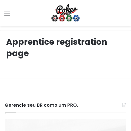
Menu
Apprentice registration
page
Gerencie seu BR como um PRO.