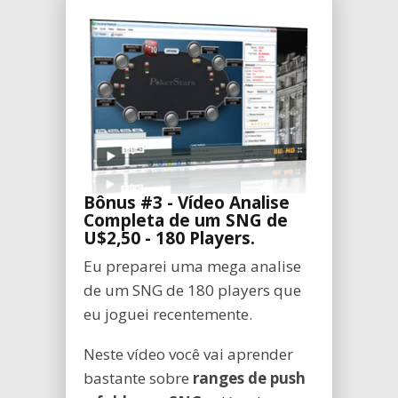
Bônus #3 - Vídeo Analise
Completa de um SNG de
U$2,50 - 180 Players.
Eu preparei uma mega analise
de um SNG de 180 players que
eu joguei recentemente.
Neste vídeo você vai aprender
bastante sobre
ranges de push