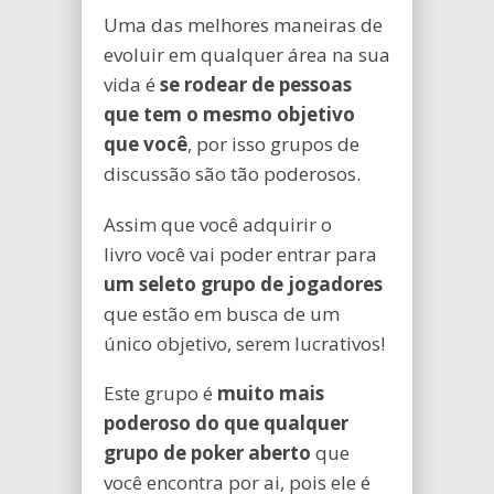
Uma das melhores maneiras de
evoluir em qualquer área na sua
vida é
se rodear de pessoas
que tem o mesmo objetivo
que você
, por isso grupos de
discussão são tão poderosos.
Assim que você adquirir o
livro você vai poder entrar para
um seleto grupo de jogadores
que estão em busca de um
único objetivo, serem lucrativos!
Este grupo é
muito mais
poderoso do que qualquer
grupo de poker aberto
que
você encontra por ai, pois ele é