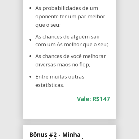
As probabilidades de um
oponente ter um par melhor
que o seu;
As chances de alguém sair
com um As melhor que o seu;
As chances de você melhorar
diversas mãos no flop;
Entre muitas outras
estatísticas.
Vale:
R$147
Bônus #2 - Minha