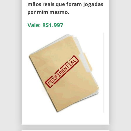
mãos reais que foram jogadas
por mim mesmo.
Vale: R$1.997