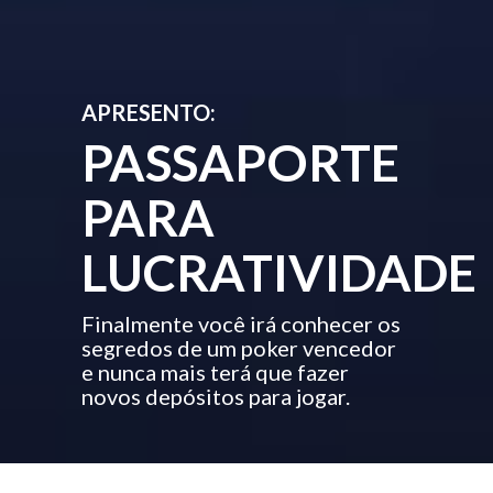
APRESENTO:
PASSAPORTE
PARA
LUCRATIVIDADE
Finalmente você irá conhecer os
segredos de um poker vencedor
e nunca mais terá que fazer
novos depósitos para jogar.