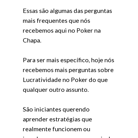
Essas são algumas das perguntas
mais frequentes que nós
recebemos aqui no Poker na
Chapa.
Para ser mais específico, hoje nós
recebemos mais perguntas sobre
Lucratividade no Poker do que
qualquer outro assunto.
São iniciantes querendo
aprender estratégias que
realmente funcionem ou