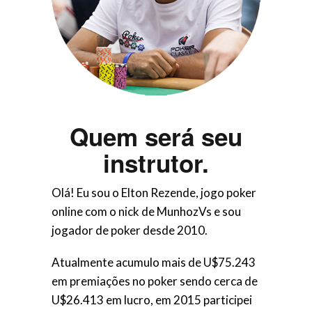
Quem será seu
instrutor.
Olá! Eu sou o Elton Rezende, jogo poker
online com o nick de MunhozVs e sou
jogador de poker desde 2010.
Atualmente acumulo mais de U$75.243
em premiações no poker sendo cerca de
U$26.413 em lucro, em 2015 participei