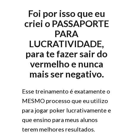
Foi por isso que eu
criei o PASSAPORTE
PARA
LUCRATIVIDADE,
para te fazer sair do
vermelho e nunca
mais ser negativo.
Esse treinamento é exatamente o
MESMO processo que eu utilizo
para jogar poker lucrativamente e
que ensino para meus alunos
terem melhores resultados.