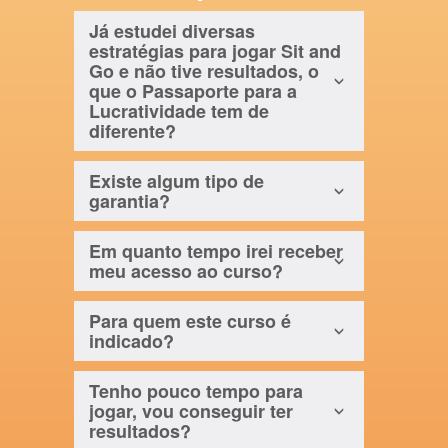
Já estudei diversas
estratégias para jogar Sit and
Go e não tive resultados, o
que o Passaporte para a
Lucratividade tem de
diferente?
Existe algum tipo de
garantia?
Em quanto tempo irei receber
meu acesso ao curso?
Para quem este curso é
indicado?
Tenho pouco tempo para
jogar, vou conseguir ter
resultados?