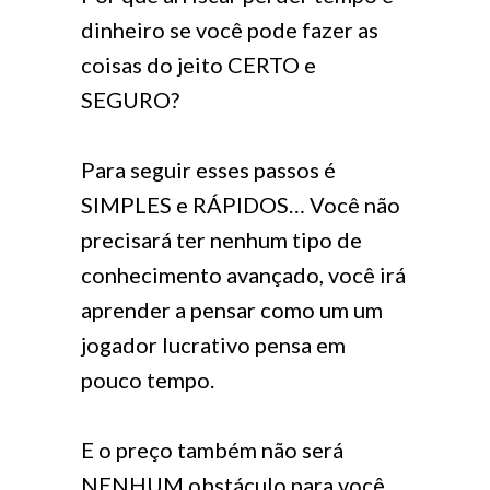
dinheiro se você pode fazer as
coisas do jeito CERTO e
SEGURO?
Para seguir esses passos é
SIMPLES e RÁPIDOS… Você não
precisará ter nenhum tipo de
conhecimento avançado, você irá
aprender a pensar como um um
jogador lucrativo pensa em
pouco tempo.
E o preço também não será
NENHUM obstáculo para você