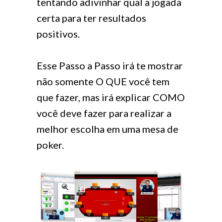
tentando adivinhar qual a jogada
certa para ter resultados
positivos.
Esse Passo a Passo irá te mostrar
não somente O QUE você tem
que fazer, mas irá explicar COMO
você deve fazer para realizar a
melhor escolha em uma mesa de
poker.