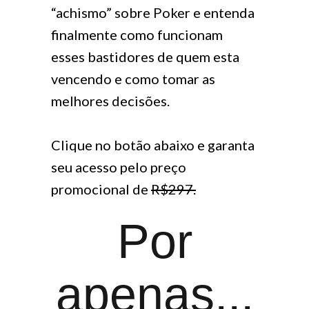
“achismo” sobre Poker e entenda
finalmente como funcionam
esses bastidores de quem esta
vencendo e como tomar as
melhores decisões.
Clique no botão abaixo e garanta
seu acesso pelo preço
promocional de
R$297.
Por
apenas...