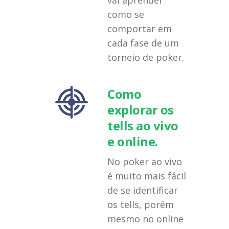
como se
comportar em
cada fase de um
torneio de poker.
Como
explorar os
tells ao vivo
e online.
No poker ao vivo
é muito mais fácil
de se identificar
os tells, porém
mesmo no online