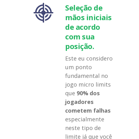
Seleção de
mãos iniciais
de acordo
com sua
posição.
Este eu considero
um ponto
fundamental no
jogo micro limits
que
90% dos
jogadores
cometem falhas
especialmente
neste tipo de
limite já que você