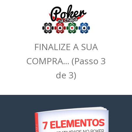
FINALIZE A SUA
COMPRA... (Passo 3
de 3)