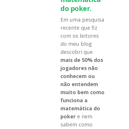
do poker.
Em uma pesquisa
recente que fiz
com os leitores
do meu blog
descobri que
mais de 50% dos
jogadores não
conhecem ou
não entendem
muito bem como
funciona a
matemática do
poker
e nem
sabem como