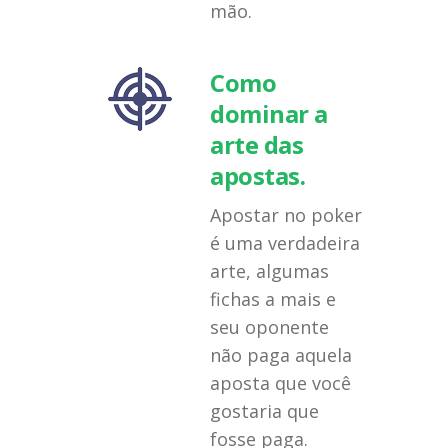
mão.
Como
dominar a
arte das
apostas.
Apostar no poker
é uma verdadeira
arte, algumas
fichas a mais e
seu oponente
não paga aquela
aposta que você
gostaria que
fosse paga.