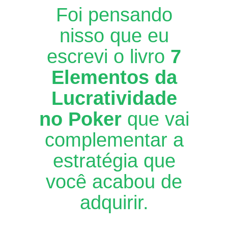
Foi pensando
nisso que eu
escrevi o livro
7
Elementos da
Lucratividade
no Poker
que vai
complementar a
estratégia que
você acabou de
adquirir.