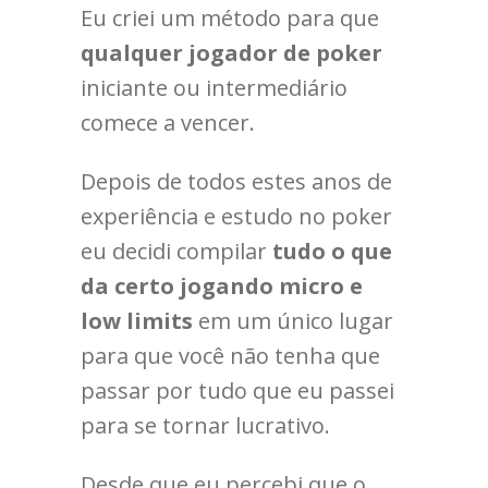
Eu criei um método para que
qualquer jogador de poker
iniciante ou intermediário
comece a vencer.
Depois de todos estes anos de
experiência e estudo no poker
eu decidi compilar
tudo o que
da certo
jogando micro e
low limits
em um único lugar
para que você não tenha que
passar por tudo que eu passei
para se tornar lucrativo.
Desde que eu percebi que o