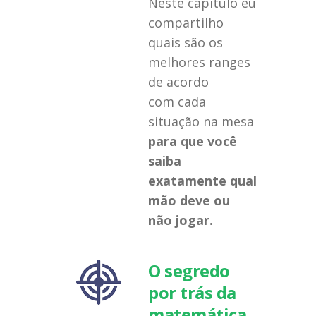
Neste capitulo eu
compartilho
quais são os
melhores ranges
de acordo
com cada
situação na mesa
para que você
saiba
exatamente qual
mão deve ou
não jogar.
O segredo
por trás da
matemática