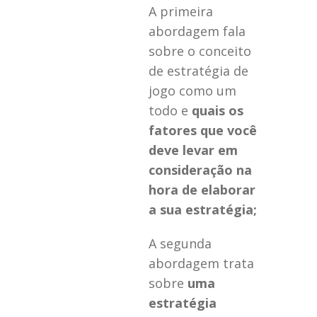
A primeira
abordagem fala
sobre o conceito
de estratégia de
jogo como um
todo e
quais os
fatores que você
deve levar em
consideração na
hora de elaborar
a sua estratégia;
A segunda
abordagem trata
sobre
uma
estratégia