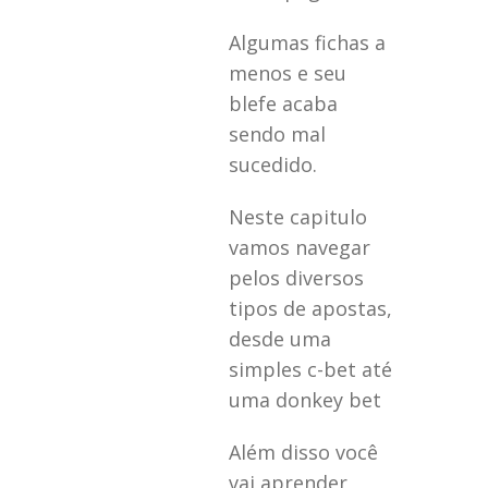
Algumas fichas a
menos e seu
blefe acaba
sendo mal
sucedido.
Neste capitulo
vamos navegar
pelos diversos
tipos de apostas,
desde uma
simples c-bet até
uma donkey bet
Além disso você
vai aprender