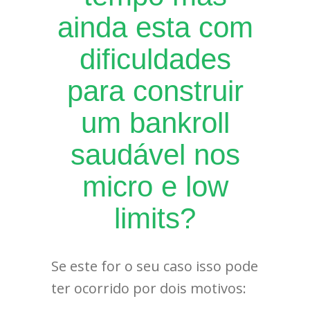
ainda esta com
dificuldades
para construir
um bankroll
saudável nos
micro e low
limits?
Se este for o seu caso isso pode
ter ocorrido por dois motivos: