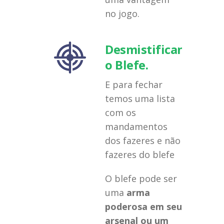
no jogo.
Desmistificando
o Blefe.
E para fechar
temos uma lista
com os
mandamentos
dos fazeres e não
fazeres do blefe
O blefe pode ser
uma
arma
poderosa em seu
arsenal ou um