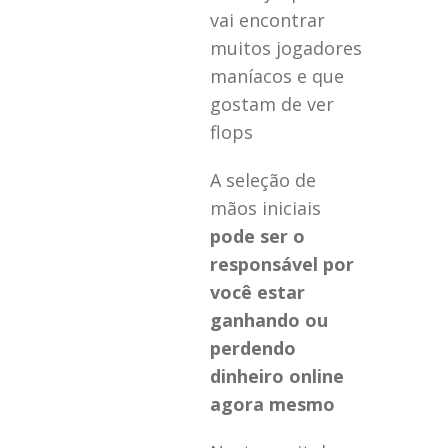
vai encontrar
muitos jogadores
maníacos e que
gostam de ver
flops
A seleção de
mãos iniciais
pode ser o
responsável por
você estar
ganhando ou
perdendo
dinheiro online
agora mesmo