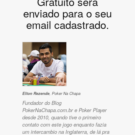
Gratuito será
enviado para o seu
email cadastrado.
Elton Rezende
,
Poker Na Chapa
Fundador do Blog
PokerNaChapa.com.br e Poker Player
desde 2010, quando tive o primeiro
contato com este jogo enquanto fazia
um intercambio na Inglaterra, de lá pra