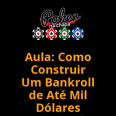
Aula: Como
Construir
Um Bankroll
de Até Mil
Dólares